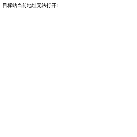
目标站当前地址无法打开!