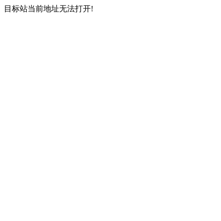
目标站当前地址无法打开!