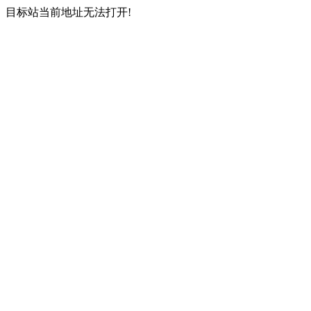
目标站当前地址无法打开!