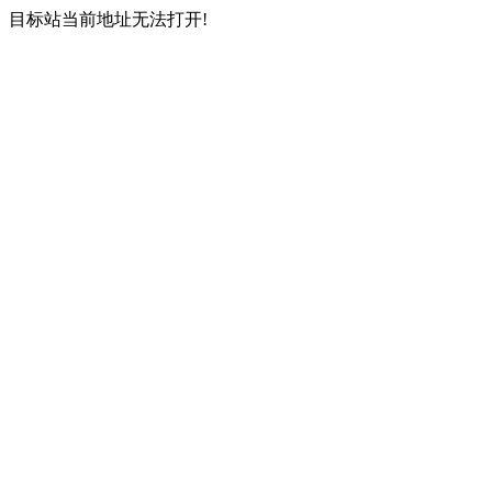
目标站当前地址无法打开!