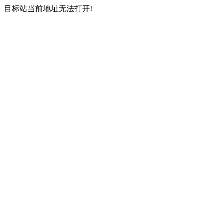
目标站当前地址无法打开!