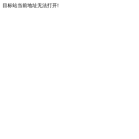
目标站当前地址无法打开!