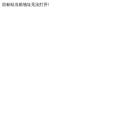
目标站当前地址无法打开!