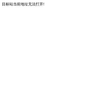
目标站当前地址无法打开!