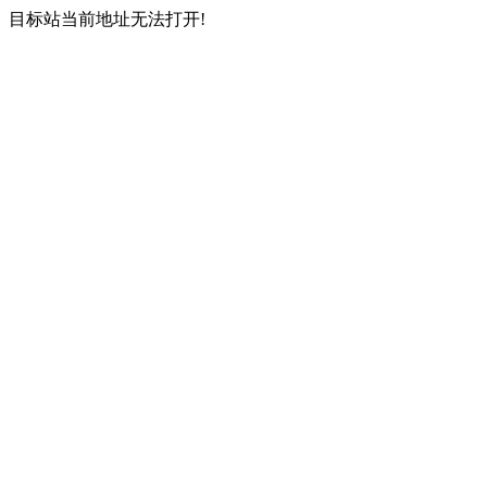
目标站当前地址无法打开!