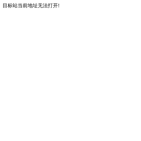
目标站当前地址无法打开!